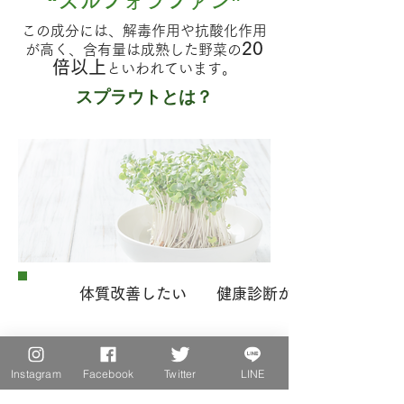
“スルフォラファン”
この成分には、解毒作用や抗酸化作用
20
が高く、含有量は成熟した野菜の
倍以上
といわれています。
スプラウトとは？
体質改善したい
健康診断が心配
Instagram
Facebook
Twitter
LINE